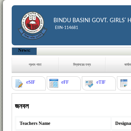
BINDU BASINI GOVT. GIRLS'
EIIN-114681
News:
প্রথম পাতা
বিদ্যালয়ের তথ্য
কার্যা
eSIF
eFF
eTIF
জনবল
Teachers Name
Designa