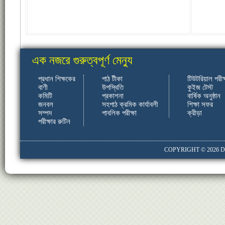
এক নজরে গুরুত্বপূর্ণ মেন্যু
প্রধান শিক্ষকের
পাঠ টীকা
টিউটরিয়াল পরীক্
বাণী
উপস্থিতি
কুইজ টেস্ট
কমিটি
প্রকাশনা
বার্ষিক অনুষ্ঠান
জনবল
সহপাঠ ক্রমিক কার্যাবলী
শিক্ষা সফর
সম্পদ
পাবলিক পরীক্ষা
ক্রীড়া
পরীক্ষার রুটিন
COPYRIGHT © 2026
D